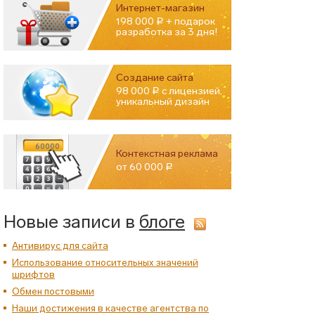
Интернет-магазин
198 000
+ подарок
Р
разработка за 3 дня!
Создание сайта
98 000
с лицензией,
Р
уникальный дизайн
60000
Контекстная реклама
от 60 000
Р
Новые записи в
блоге
Антивирус для сайта
Использование относительных значений
шрифтов
Обмен постовыми
Наши достижения в качестве агентства по