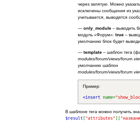
через запятую. Можно указать
исключены сообщения из указ
учитывается, выводятся сообщ
—
only_module
– выводить бл
модуль «Форум»:
true
– вывод
умолчанию блок будет выводи
—
template
– шаблон тега (ф
modules/forum/views/forum.v
умолчанию шаблон
modules/forum/views/forum.v
Пример:
<insert
name=
"show_blo
В шаблоне тега можно получить зн
$result
[
"attributes"
][
"назван