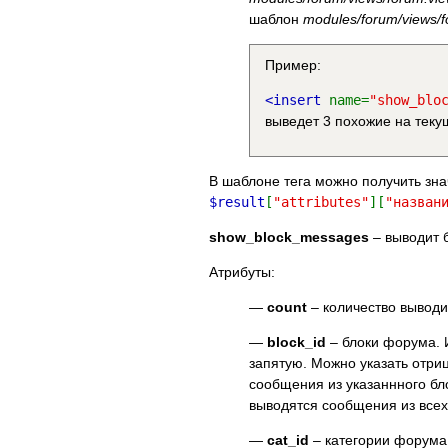
шаблон
modules/forum/views/
Пример:
<insert
name=
"show_blo
выведет 3 похожие на тек
В шаблоне тега можно получить зн
$result
[
"attributes"
][
"назван
show_block_messages
– выводит 
Атрибуты:
—
count
– количество вывод
—
block_id
– блоки форума. 
запятую. Можно указать отри
сообщения из указаннного бл
выводятся сообщения из всех 
—
cat_id
– категории форума