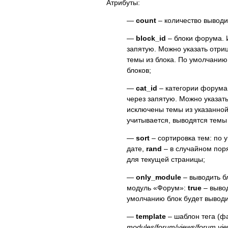
Атрибуты:
—
count
– количество выводи
—
block_id
– блоки форума. 
запятую. Можно указать отри
темы из блока. По умолчанию 
блоков;
—
cat_id
– категории форума
через запятую. Можно указать
исключены темы из указанной
учитывается, выводятся темы 
—
sort
– сортировка тем: по 
дате,
rand
– в случайном пор
для текущей страницы;
—
only_module
– выводить бл
модуль «Форум»:
true
– вывод
умолчанию блок будет выводи
—
template
– шаблон тега (ф
modules/forum/views/forum.vi