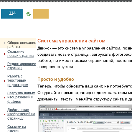
114
Система управления сайтом
Общее описание
работы
Движок — это система управления сайтом, позв
Создание
создавать новые страницы, загружать фотограф
новых страниц
работе, не имеет никаких ограничений, постоян
Редактирование
совершенствуется.
страниц
Работа с
Просто и удобно
текстовым
редактором
Теперь, чтобы обновить ваш сайт, не потребует
Создавайте новые страницы одним нажатием м
Загрузка новых
изображений и
документы, тексты, меняйте структуру сайта и д
файлов
Добавление
изображений на
страницу
Ссылки на
другие